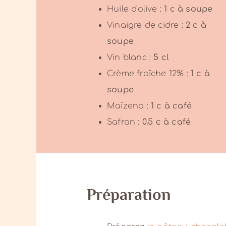
Huile d'olive :
1
c à soupe
Vinaigre de cidre :
2
c à
soupe
Vin blanc :
5
cl
Crème fraîche 12% :
1
c à
soupe
Maïzena :
1
c à café
Safran :
0.5
c à café
Préparation