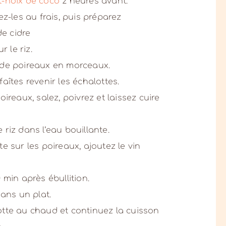
t-noix de coco
2 heures avant.
ez-les au frais, puis préparez
de cidre
r le riz.
 de poireaux en morceaux.
aîtes revenir les échalottes.
ireaux, salez, poivrez et laissez cuire
riz dans l’eau bouillante.
e sur les poireaux, ajoutez le vin
 min après ébullition.
dans un plat.
otte au chaud et continuez la cuisson