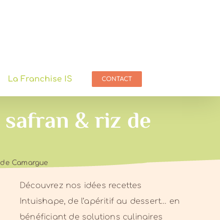
La Franchise IS
CONTACT
 safran & riz de
z de Camargue
Découvrez nos idées recettes
Intuishape, de l’apéritif au dessert… en
bénéficiant de solutions culinaires