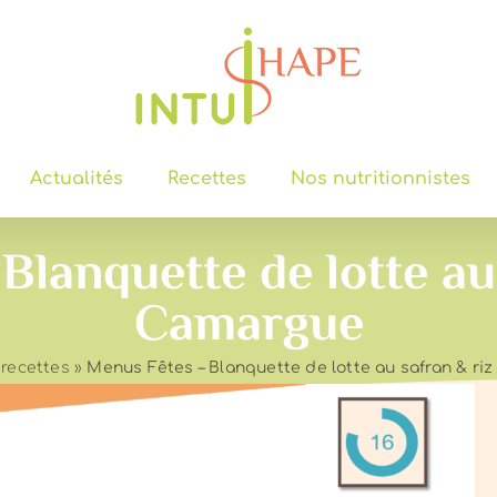
Actualités
Recettes
Nos nutritionnistes
lanquette de lotte au
Camargue
 recettes
»
Menus Fêtes – Blanquette de lotte au safran & ri